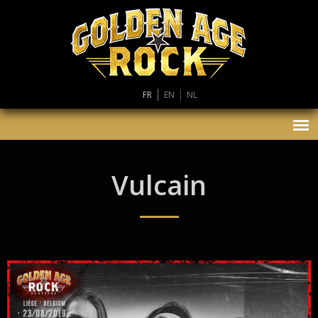
FR
EN
NL
Vulcain